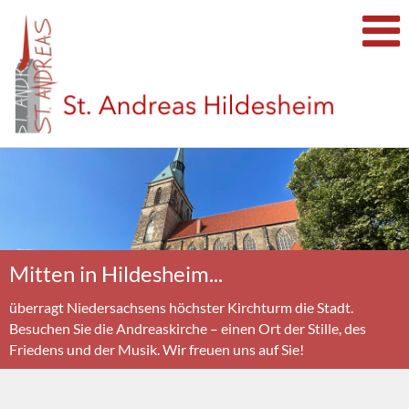
Mitten in Hildesheim...
überragt Niedersachsens höchster Kirchturm die Stadt.
Besuchen Sie die Andreaskirche – einen Ort der Stille, des
Friedens und der Musik. Wir freuen uns auf Sie!