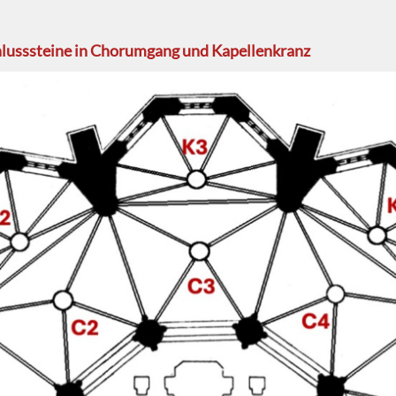
hlusssteine in Chorumgang und Kapellenkranz