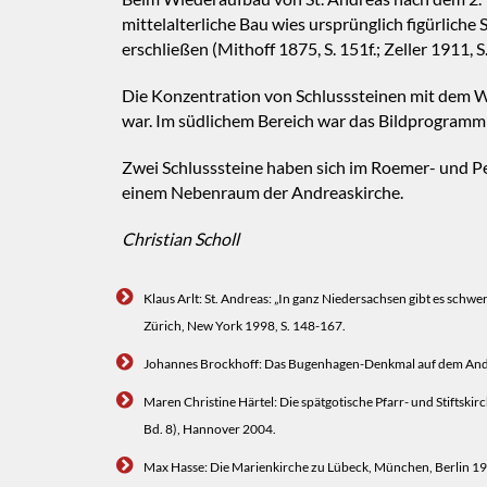
mittelalterliche Bau wies ursprünglich figürlich
erschließen (Mithoff 1875, S. 151f.; Zeller 1911, S
Die Konzentration von Schlusssteinen mit dem Wa
war. Im südlichem Bereich war das Bildprogramm g
Zwei Schlusssteine haben sich im Roemer- und Pe
einem Nebenraum der Andreaskirche.
Christian Scholl
Klaus Arlt: St. Andreas: „In ganz Niedersachsen gibt es schw
Zürich, New York 1998, S. 148-167.
Johannes Brockhoff: Das Bugenhagen-Denkmal auf dem Andre
Maren Christine Härtel: Die spätgotische Pfarr- und Stiftsk
Bd. 8), Hannover 2004.
Max Hasse: Die Marienkirche zu Lübeck, München, Berlin 1