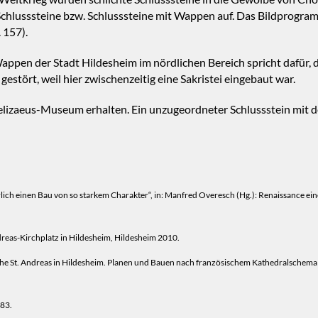
e Schlusssteine bzw. Schlusssteine mit Wappen auf. Das Bildprogra
. 157).
ppen der Stadt Hildesheim im nördlichen Bereich spricht dafür, d
estört, weil hier zwischenzeitig eine Sakristei eingebaut war.
lizaeus-Museum erhalten. Ein unzugeordneter Schlussstein mit der
erlich einen Bau von so starkem Charakter“, in: Manfred Overesch (Hg.): Renaissance ei
as-Kirchplatz in Hildesheim, Hildesheim 2010.
irche St. Andreas in Hildesheim. Planen und Bauen nach französischem Kathedralschema
983.