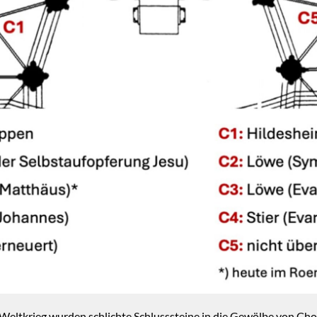
Weltkrieg wurden schlichte Schlusssteine in die Gewölbe von Ch