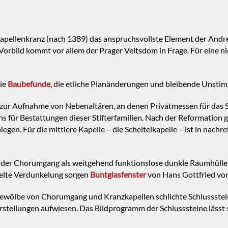
pellenkranz (nach 1389) das anspruchsvollste Element der Andrea
Vorbild kommt vor allem der Prager Veitsdom in Frage. Für eine nie
die
Baubefunde
, die
etliche Planänderungen und bleibende Unstimm
 zur Aufnahme von Nebenaltären, an denen Privatmessen für das Se
für Bestattungen dieser Stifterfamilien. Nach der Reformation g
legen. Für die mittlere Kapelle – die Scheitelkapelle – ist in nachr
er Chorumgang als weitgehend funktionslose dunkle Raumhülle ge
zielte Verdunkelung sorgen
Buntglasfenster
von Hans Gottfried vo
ewölbe von Chorumgang und Kranzkapellen schlichte Schlussstein
rstellungen aufwiesen. Das Bildprogramm der Schlusssteine lässt 